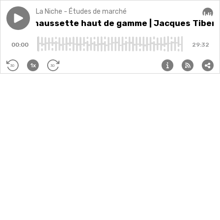
La Niche - Études de marché
Play episode
#13 La chaussette haut de gamme | Jacques Tiberg
#13 La chaussette haut de gamme | Jacques Tiber
Audi
00:00
29:32
1x
30
30