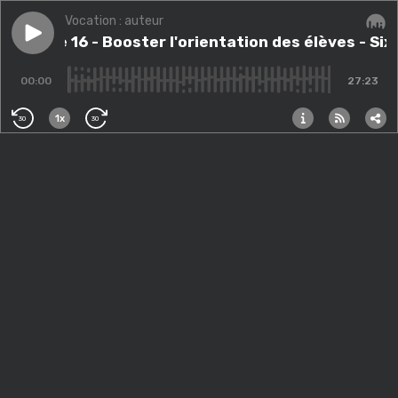
Vocation : auteur
Play episode
Episode 16 - Booster l'orientation des élèves - Sixtin
Episode 16 - Booster l'orientation des élèves - Six
Audi
00:00
27:23
1x
30
30