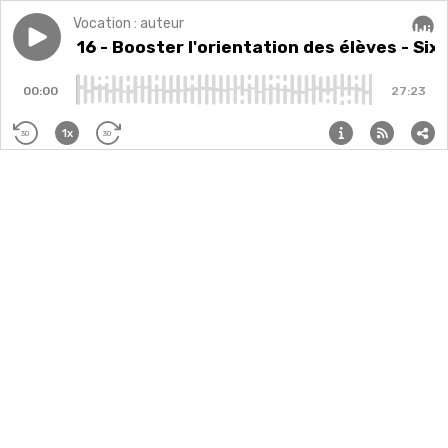
Vocation : auteur
Play episode
Episode 16 - Booster l'orientation des élèves - Sixtin
Episode 16 - Booster l'orientation des élèves - Six
Audi
00:00
27:23
1x
30
30