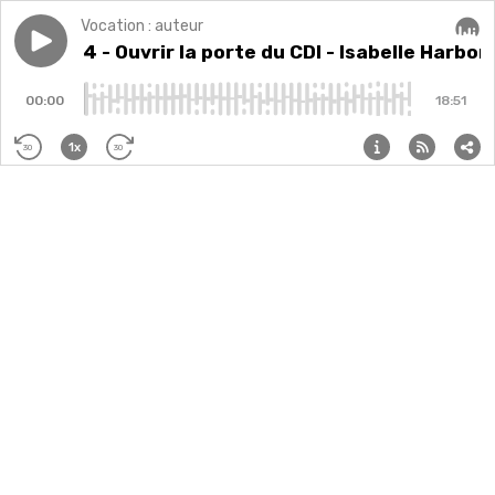
Vocation : auteur
Play episode
Episode 4 - Ouvrir la porte du CDI - Isabelle Harbon
Episode 4 - Ouvrir la porte du CDI - Isabelle Harb
Audi
00:00
18:51
1x
30
30