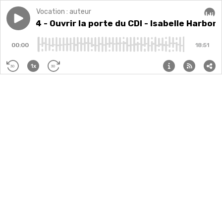
Vocation : auteur
Play episode
Episode 4 - Ouvrir la porte du CDI - Isabelle Harbon
Episode 4 - Ouvrir la porte du CDI - Isabelle Harb
Audi
00:00
18:51
1x
30
30