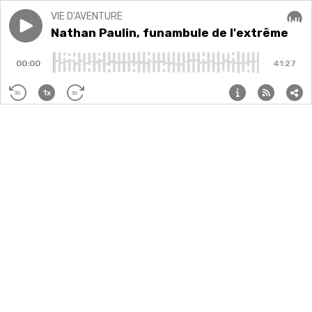
VIE D'AVENTURE
Play episode
Nathan Paulin, funambule de l'extrême
Nathan Paulin, funambule de l'extrême
Audi
00:00
41:27
1x
30
30