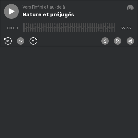
Vers l'infini et au-delà
Play episode
Nature et préjugés
Nature et préjugés
Audi
00:00
59:35
1x
30
30