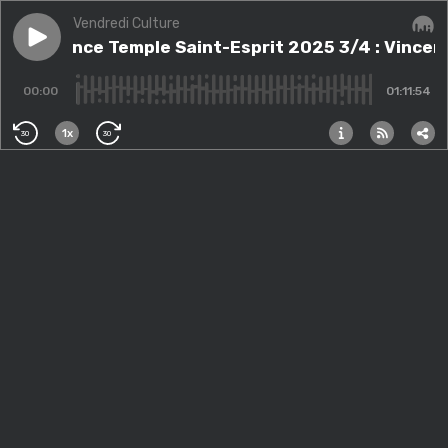
Vendredi Culture
Play episode
Conférence Temple Saint-Esprit 2025 3/4 : Vincent 
Conférence Temple Saint-Esprit 2025 3/4 : Vincen
Audi
00:00
01:11:54
1x
30
30