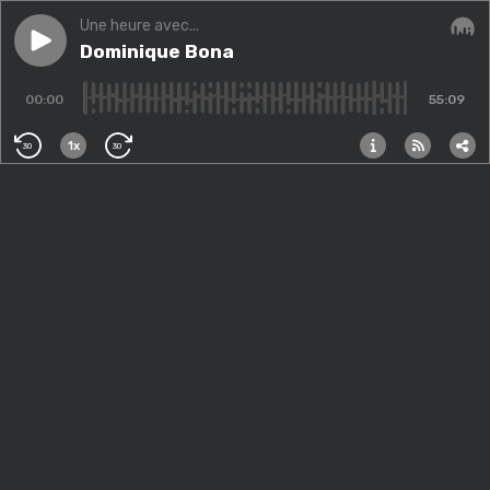
Une heure avec...
Play episode
Dominique Bona
Dominique Bona
Audi
00:00
55:09
1x
30
30