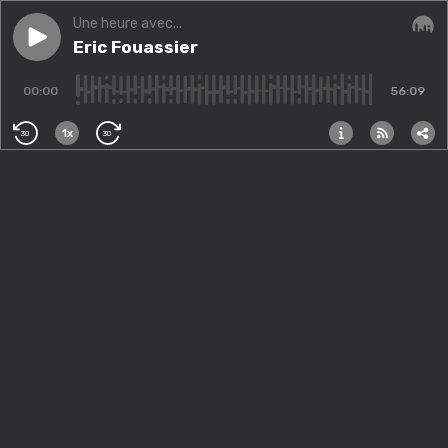
Une heure avec...
Play episode
Eric Fouassier
Eric Fouassier
Audi
00:00
56:09
1x
30
30