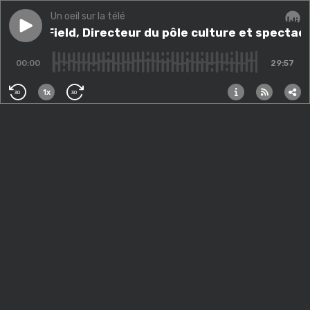
Un oeil sur la télé
Play episode
Michel Field, Directeur du pôle culture et spectacle v
Michel Field, Directeur du pôle culture et spectacl
Audi
00:00
29:57
1x
30
30