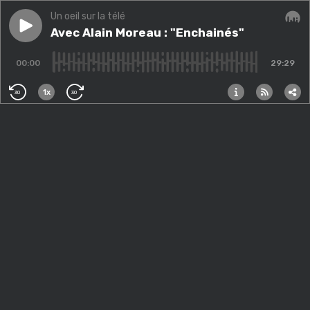
Un oeil sur la télé
Play episode
Avec Alain Moreau : "Enchainés"
Avec Alain Moreau : "Enchainés"
Audi
00:00
29:29
1x
30
30