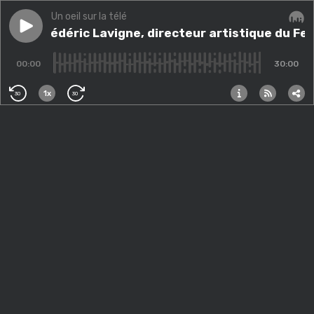
Un oeil sur la télé
Play episode
Avec Frédéric Lavigne, directeur artistique du Festiv
Avec Frédéric Lavigne, directeur artistique du Fe
Audi
00:00
30:00
1x
30
30