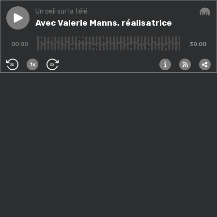
Un oeil sur la télé
Play episode
Avec Valerie Manns, réalisatrice
Avec Valerie Manns, réalisatrice
Audi
00:00
30:00
1x
30
30