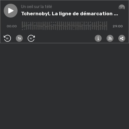
Un oeil sur la télé
Play episode
Tchernobyl, La ligne de démarcation ...
Tchernobyl, La ligne de démarcation ...
Audi
00:00
29:00
1x
30
30