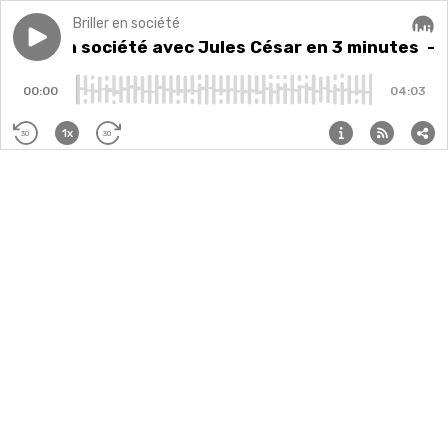
Briller en société
Play episode
Briller en société avec Jules César en 3 minutes
Briller en société avec Jules César en 3 minutes
Audi
- 
00:00
04:03
1x
30
30