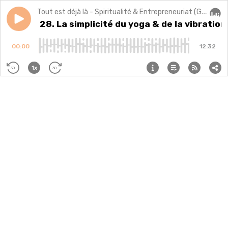
Tout est déjà là - Spiritualité & Entrepreneuriat (Guide de Yoga, formations et accompagnements)
Play episode
[Extrait] 28. La simplicité du yoga & de la vibration a
[Extrait] 28. La simplicité du yoga & de la vibratio
Audi
00:00
12:32
1x
30
30