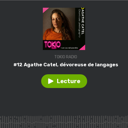
TOKIO RADIO
#12 Agathe Catel, dévoreuse de langages
Lecture
Play
episode
#12
Agathe
Catel,
dévoreuse
de
langages