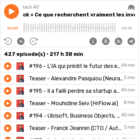
tech 45'
Play episode
Bonus Track = Ce que recherchent vraiment les inves
onus Track = Ce que recherchent vraiment les inve
Audi
00:00
34:12
1x
30
30
427
episode(s)
• 217 h 38 min
#196 - L’IA qui prédit le futur des entreprises - Alexandre Pasquiou (Neuralk AI)
44 min
Teaser - Alexandre Pasquiou (Neuralk AI)
5 min
#195 - Il a failli perdre sa startup après une levée de fonds - Mouhidine Seiv (HrFlow.ai)
49 min
Teaser - Mouhidine Seiv (HrFlow.ai)
8 min
#194 - Ubisoft, Business Objects, IA : 30 ans au cœur des révolutions tech
45 min
Teaser - Franck Jeannin (CTO / Auteur / Photographe)
3 min