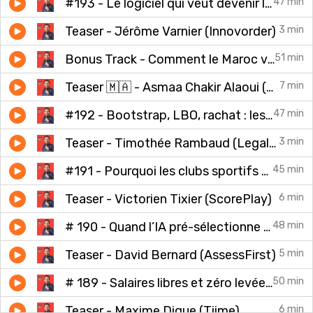
#193 - Le logiciel qui veut devenir le cerveau des restaurants - Jérôme Varnier (Innovorder)
47 min
Teaser - Jérôme Varnier (Innovorder)
3 min
Bonus Track - Comment le Maroc veut devenir la Silicon Valley africaine
51 min
Teaser 🇲🇦 - Asmaa Chakir Alaoui (VelyVelo)
7 min
#192 - Bootstrap, LBO, rachat : les coulisses de la Legaltech - Timothée Rambaud (Legalstart)
47 min
Teaser - Timothée Rambaud (Legalstart)
3 min
#191 - Pourquoi les clubs sportifs deviennent des machines à contenus - Victorien Tixier (ScorePlay)
45 min
Teaser - Victorien Tixier (ScorePlay)
6 min
# 190 - Quand l’IA pré-sélectionne les candidats - David Bernard (AssessFirst)
48 min
Teaser - David Bernard (AssessFirst)
5 min
# 189 - Salaires libres et zéro levée - Maxime Digue (Tiime)
50 min
Teaser - Maxime Digue (Tiime)
6 min