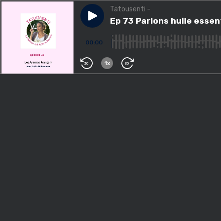
Tatousenti -
Play episode
Ep 73 Parlons huile essentie
Ep 73 Parlons huile essen
00:00
1x
30
30