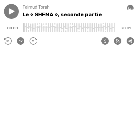
Talmud Torah
Play episode
Le « SHEMA », seconde partie
Le « SHEMA », seconde partie
Audi
00:00
30:01
1x
30
30