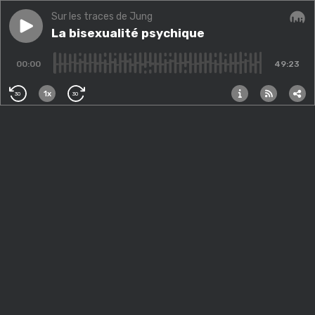
Sur les traces de Jung
Play episode
La bisexualité psychique
La bisexualité psychique
Audi
00:00
49:23
1x
30
30