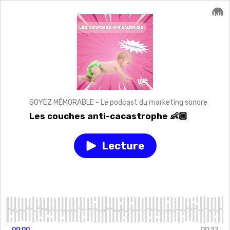
SOYEZ MÉMORABLE - Le podcast du marketing sonore
Les couches anti-cacastrophe 👶🏼
Lecture
Play
episode
Les
couches
anti-
cacastrophe
👶🏼
00:00
00:32