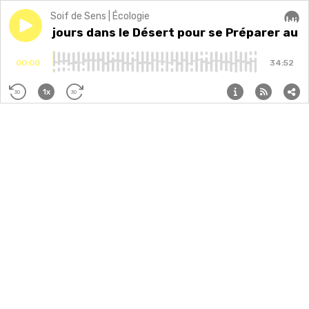
Soif de Sens | Écologie
Play episode
154. 120 jours dans le Désert pour se Préparer au Fut
154. 120 jours dans le Désert pour se Préparer au F
Audi
00:00
34:52
1x
30
30