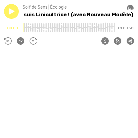
Soif de Sens | Écologie
Play episode
Été | Je suis Linicultrice ! (avec Nouveau Modèle)
Été | Je suis Linicultrice ! (avec Nouveau Modèle)
Audi
-
00:00
01:00:58
1x
30
30