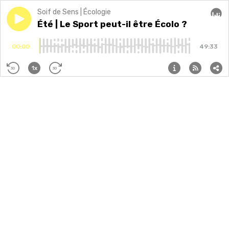
Soif de Sens | Écologie
Play episode
Été | Le Sport peut-il être Écolo ?
Été | Le Sport peut-il être Écolo ?
Audi
00:00
49:33
1x
30
30