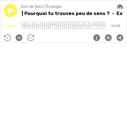
Soif de Sens | Écologie
Play episode
Extrait | Pourquoi tu trouves peu de sens ?
Extrait | Pourquoi tu trouves peu de sens ?
- Extr
Audi
00:00
01:28
1x
30
30