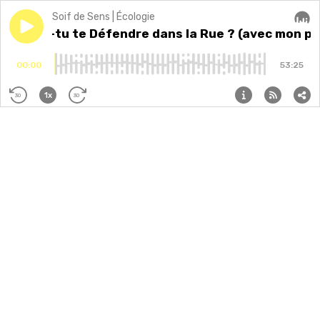
Soif de Sens | Écologie
Play episode
82. Sais-tu te Défendre dans la Rue ? (avec mon prof 
82. Sais-tu te Défendre dans la Rue ? (avec mon pr
Audi
00:00
53:25
1x
30
30