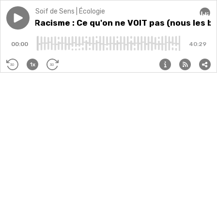
Soif de Sens | Écologie
Play episode
Rediff | Racisme : Ce qu'on ne VOIT pas (nous les bl
Rediff | Racisme : Ce qu'on ne VOIT pas (nous les b
Audi
00:00
40:29
1x
30
30