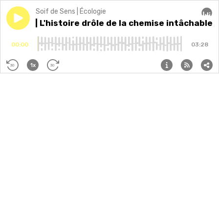
Soif de Sens | Écologie
Play episode
Extrait | L'histoire drôle de la chemise intâchable
Extrait | L'histoire drôle de la chemise intâchable
Audi
-
00:00
03:28
1x
30
30