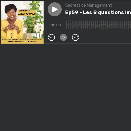
Secrets de Management
Play episode
Ep59 - Les 8 questions Import
Ep59 - Les 8 questions Im
00:00
1x
30
30