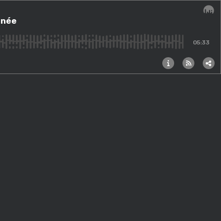
nnée
Audi
05:33