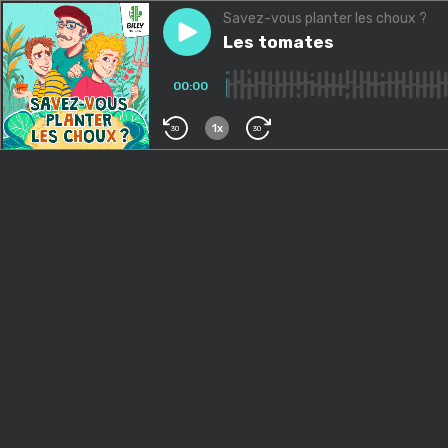
Savez-vous planter les choux ?
Play episode
Les tomates
Les tomates
00:00
1x
30
30