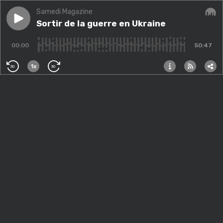
Samedi Magazine
Play episode
Sortir de la guerre en Ukraine
Sortir de la guerre en Ukraine
Audi
00:00
50:47
1x
30
30