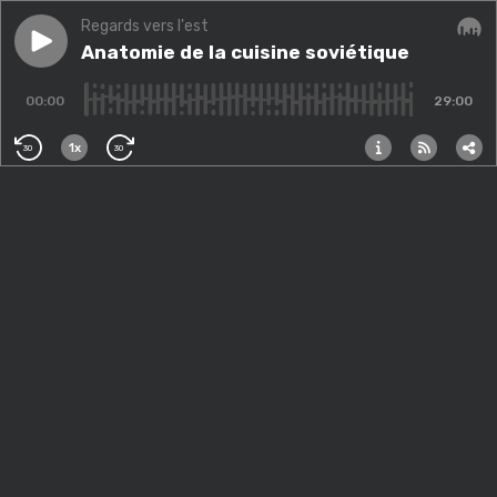
Regards vers l'est
Play episode
Anatomie de la cuisine soviétique
Anatomie de la cuisine soviétique
Audi
00:00
29:00
1x
30
30