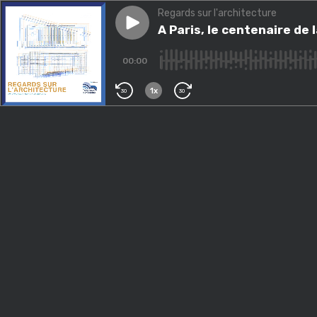
Regards sur l'architecture
Play episode
A Paris, le centenaire de la C
A Paris, le centenaire de 
00:00
1x
30
30