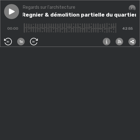
Regards sur l'architecture
Play episode
Isabelle Regnier & démolition partielle du quartier d
Isabelle Regnier & démolition partielle du quartier
Audi
00:00
42:55
1x
30
30