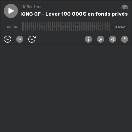
Réflecteur
Play episode
#12 - MAKING OF - Lever 100 000€ en fonds privés po
#12 - MAKING OF - Lever 100 000€ en fonds privés p
Audi
00:00
46:03
1x
30
30