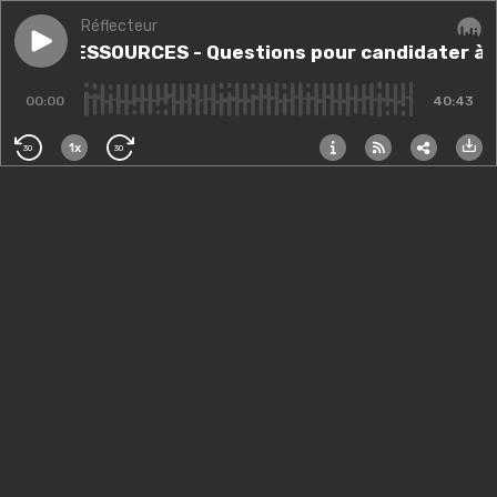
Réflecteur
Play episode
#24 - RESSOURCES - Questions pour candidater à "Br
#24 - RESSOURCES - Questions pour candidater à "
Audi
00:00
40:43
1x
30
30