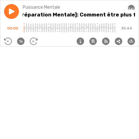
Puissance Mentale
Play episode
#128 : [Préparation Mentale]: Comment être plus fo
#128 : [Préparation Mentale]: Comment être plus f
Audi
00:00
35:44
1x
30
30