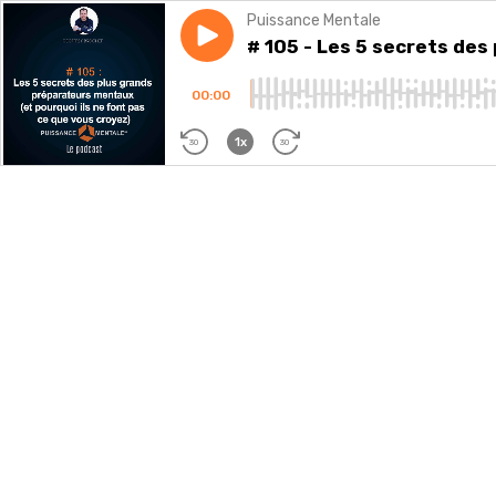
Puissance Mentale
Play episode
# 105 - Les 5 secrets des plu
# 105 - Les 5 secrets des
00:00
1x
30
30