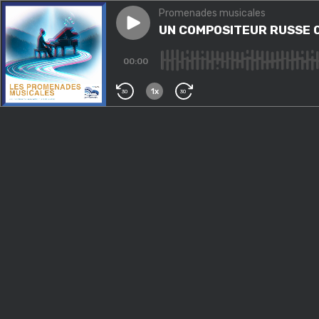
Promenades musicales
Play episode
UN COMPOSITEUR RUSSE O
UN COMPOSITEUR RUSSE O
00:00
1x
30
30