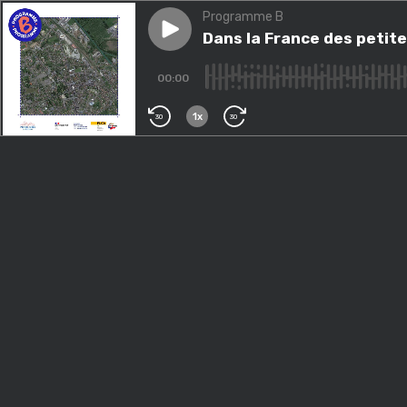
Programme B
Play episode
Dans la France des petites vil
Dans la France des petites
00:00
1x
30
30