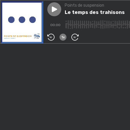
Points de suspension
Play episode
Le temps des trahisons
Le temps des trahisons
00:00
1x
30
30