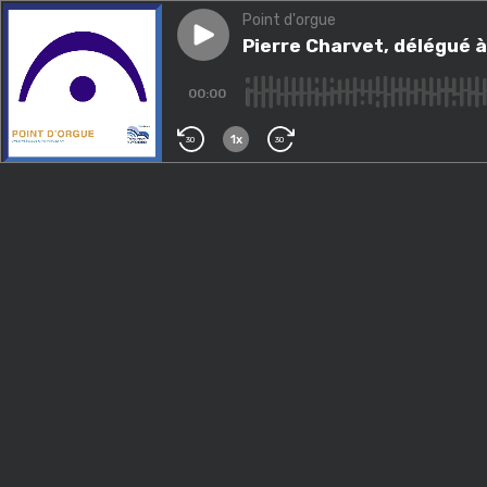
Point d'orgue
Play episode
Pierre Charvet, délégué à la 
Pierre Charvet, délégué à
00:00
1x
30
30