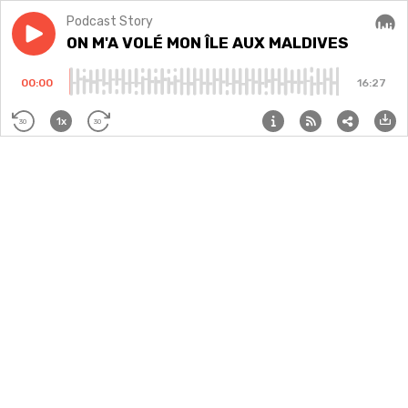
Podcast Story
Play episode
ON M'A VOLÉ MON ÎLE AUX MALDIVES
ON M'A VOLÉ MON ÎLE AUX MALDIVES
Audi
00:00
16:27
1x
30
30