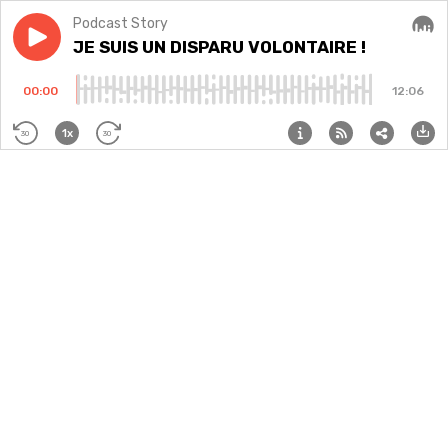
Podcast Story
Play episode
JE SUIS UN DISPARU VOLONTAIRE !
JE SUIS UN DISPARU VOLONTAIRE !
Audi
00:00
12:06
1x
30
30