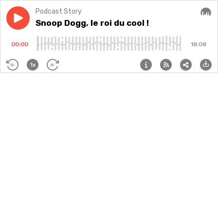
Podcast Story
Play episode
Snoop Dogg, le roi du cool !
Snoop Dogg, le roi du cool !
Audi
00:00
18:08
1x
30
30