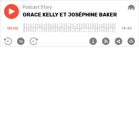
Podcast Story
Play episode
GRACE KELLY ET JOSÉPHINE BAKER
GRACE KELLY ET JOSÉPHINE BAKER
Audi
00:00
14:45
1x
30
30