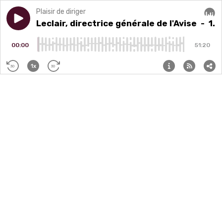
Plaisir de diriger
Play episode
1. Cécile Leclair, directrice générale de l'Avise
1. Cécile Leclair, directrice générale de l'Avise
- 1. 
Audi
00:00
51:20
1x
30
30