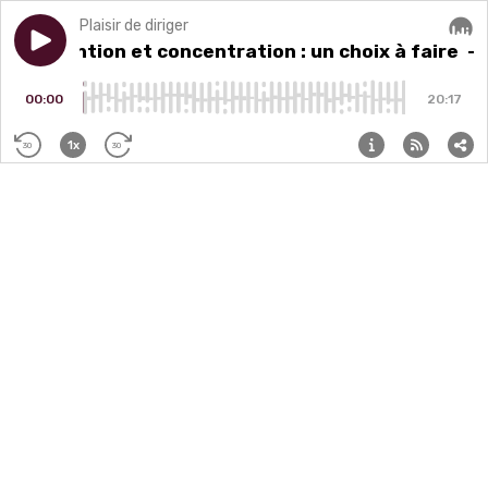
Plaisir de diriger
Play episode
9. Attention et concentration : un choix à faire
9. Attention et concentration : un choix à faire
Audi
- 
00:00
20:17
1x
30
30